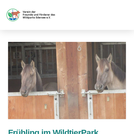
Frühling im WildtierPark